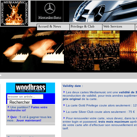
Accueil & News
Privilege & Club
Web Services
Validity date :
Les deux cartes Mediamusic ont une
validité de 
reconduction de validité, pour trois années supléme
prix original
de la carte.
La carte Gold Privilege coute alors seulement : 12
La carte Silver Club coute alors seulement : 75 €
Pour renouveler votre carte, vous devez, dans la
entrer login et password,
trois mois maximum
après
de votre carte afin d'effectuer son renouvellement et
tarif.