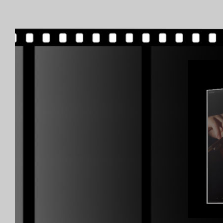
Immobilier
Piano
Clarinette
Violon
Orgue
Chant